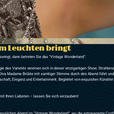
um Leuchten bringt
swingt, dann betreten Sie das "Vintage Wonderland".
gie des Varietés vereinen sich in dieser einzigartigen Show. Strahl
-Diva Madame Brûlée mit samtiger Stimme durch den Abend führt und s
enschaft, Eleganz und Entertainment. Begleitet von exquisiten Künst
t Ihren Liebsten – lassen Sie sich verzaubern!
gesslichen Abend im "Vintage Wonderland", wo die extravagante Con