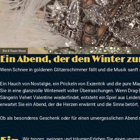
Bild © Raven Wood
Ein Abend, der den Winter z
Wenn Schnee in goldenen Glitzerschimmer fällt und die Musik sanft 
Ein Hauch von Nostalgie, ein Prickeln von Exzentrik und die pure Ma
Sie in eine glanzvolle Winterwelt voller Überraschungen. Wenn Drag
Sängerin Velvet Valentine wiederfindet, entsteht ein Spiel aus Leid
erwartet Sie ein Abend, der die Herzen erwärmt und die Sinne betört.
Ob als besonderes Geschenk oder für einen unvergesslichen Abend mi
Wir tanzen, swingen und träumen
Erleben Sie einen unver